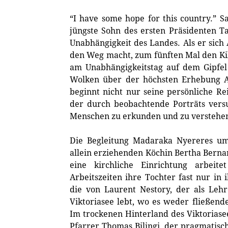
“I have some hope for this country.” 
jüngste Sohn des ersten Präsidenten T
Unabhängigkeit des Landes. Als er sic
den Weg macht, zum fünften Mal den Ki
am Unabhängigkeitstag auf dem Gipfel
Wolken über der höchsten Erhebung A
beginnt nicht nur seine persönliche Re
der durch beobachtende Porträts versu
Menschen zu erkunden und zu verstehe
Die Begleitung Madaraka Nyereres um
allein erziehenden Köchin Bertha Bernar
eine kirchliche Einrichtung arbeit
Arbeitszeiten ihre Tochter fast nur in 
die von Laurent Nestory, der als Leh
Viktoriasee lebt, wo es weder fließend
Im trockenen Hinterland des Viktoriase
Pfarrer Thomas Bilingi, der pragmatisch