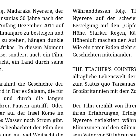
Sagt Madaraka Nyerere, der
Währenddessen folgt 
ansanias 50 Jahre nach der
Nyerere auf der schwie
h Anfang Dezember 2011 auf
Besteigung auf den „Gipf
limanjaro zu besteigen und
Höhe. Starker Regen, Kä
 zu stehen, hängen dunkle
Höhenluft machen den Auf
frikas. In diesem Moment
Wie ein roter Faden zieht 
ise, sondern auch ein Film,
Geschichten miteinander.
cht, ein Land durch seine
n.
THE TEACHER’S COUNTRY i
alltägliche Lebenswelt der
rahmt die Geschichte der
zum Status quo Tansanias
d in Dar es Salaam, die für
Großbritannien mit dem Zu
et und durch die langen
ihren Pausen antrifft. Oder
Der Film erzählt von ihr
rer auf der Insel Kome im
ihren Erfahrungen, Erfo
es Wasser noch Strom gibt.
Nyerere reflektiert wäh
es beobachtet der Film den
Klimazonen auf den Kilima
 und mit viel Weitsicht die
sein Vater vor 50 Jahren st