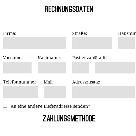
Rechnungsdaten
Firma:
Straße:
Hausnu
Vorname:
Nachname:
Postleitzahl:
Stadt:
Telefonnummer:
Mail:
Adresszusatz:
An eine andere Lieferadresse senden?
Zahlungsmethode